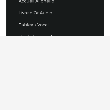
Accueil Allohello
Livre d’Or Audio
Tableau Vocal
Vos événements
Questions
Nous contacter
Informations
Partenaires
Liens Favoris